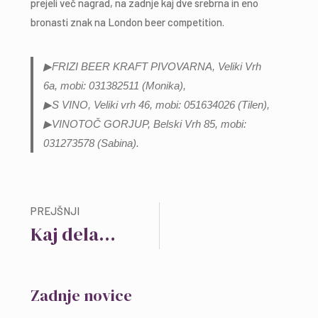
prejeli več nagrad, na zadnje kaj dve srebrna in eno
bronasti znak na London beer competition.
▶FRIZI BEER KRAFT PIVOVARNA, Veliki Vrh
6a, mobi: 031382511 (Monika),
▶S VINO, Veliki vrh 46, mobi: 051634026 (Tilen),
▶VINOTOČ GORJUP, Belski Vrh 85, mobi:
031273578 (Sabina).
PREJŠNJI
Kaj delamo čez poletje?
Zadnje novice