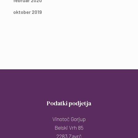
februar 2020
oktober 2019
Podatki podjetja
Vinotoč Gorjup
Belski Vrh 85
2283 Zavrč