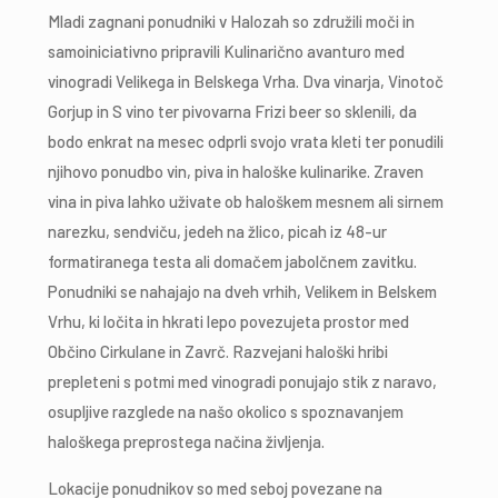
Cenik
Mladi zagnani ponudniki v Halozah so združili moči in
samoiniciativno pripravili Kulinarično avanturo med
Novice
vinogradi Velikega in Belskega Vrha. Dva vinarja, Vinotoč
Gorjup in S vino ter pivovarna Frizi beer so sklenili, da
Kontakt
bodo enkrat na mesec odprli svojo vrata kleti ter ponudili
njihovo ponudbo vin, piva in haloške kulinarike. Zraven
vina in piva lahko uživate ob haloškem mesnem ali sirnem
narezku, sendviču, jedeh na žlico, picah iz 48-ur
formatiranega testa ali domačem jabolčnem zavitku.
Ponudniki se nahajajo na dveh vrhih, Velikem in Belskem
Vrhu, ki ločita in hkrati lepo povezujeta prostor med
Občino Cirkulane in Zavrč. Razvejani haloški hribi
prepleteni s potmi med vinogradi ponujajo stik z naravo,
osupljive razglede na našo okolico s spoznavanjem
haloškega preprostega načina življenja.
Lokacije ponudnikov so med seboj povezane na