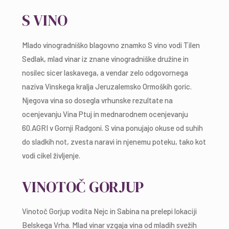
S VINO
Mlado vinogradniško blagovno znamko S vino vodi Tilen
Sedlak, mlad vinar iz znane vinogradniške družine in
nosilec sicer laskavega, a vendar zelo odgovornega
naziva Vinskega kralja Jeruzalemsko Ormoških goric.
Njegova vina so dosegla vrhunske rezultate na
ocenjevanju Vina Ptuj in mednarodnem ocenjevanju
60.AGRI v Gornji Radgoni. S vina ponujajo okuse od suhih
do sladkih not, zvesta naravi in njenemu poteku, tako kot
vodi cikel življenje.
VINOTOČ GORJUP
Vinotoč Gorjup vodita Nejc in Sabina na prelepi lokaciji
Belskega Vrha. Mlad vinar vzgaja vina od mladih svežih