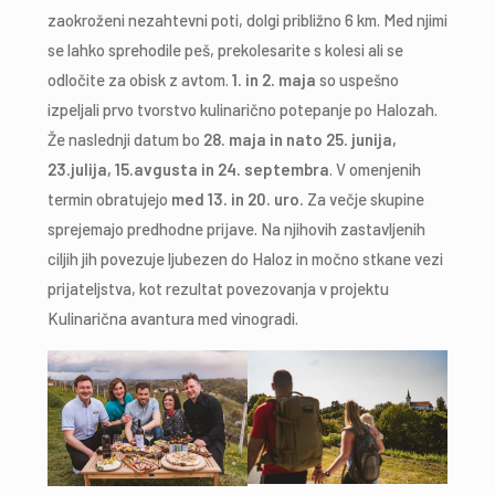
zaokroženi nezahtevni poti, dolgi približno 6 km. Med njimi
se lahko sprehodile peš, prekolesarite s kolesi ali se
odločite za obisk z avtom.
1. in 2. maja
so uspešno
izpeljali prvo tvorstvo kulinarično potepanje po Halozah.
Že naslednji datum bo
28. maja in nato 25. junija,
23.julija, 15.avgusta in 24. septembra
. V omenjenih
termin obratujejo
med 13. in 20. uro.
Za večje skupine
sprejemajo predhodne prijave. Na njihovih zastavljenih
ciljih jih povezuje ljubezen do Haloz in močno stkane vezi
prijateljstva, kot rezultat povezovanja v projektu
Kulinarična avantura med vinogradi.