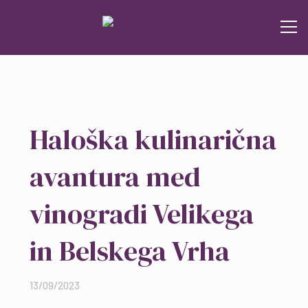
Menu
SI
O nas
Haloška kulinarična
Galerija
avantura med
Trgovina
vinogradi Velikega
Degustacije
in Belskega Vrha
Priznanja
13/09/2023