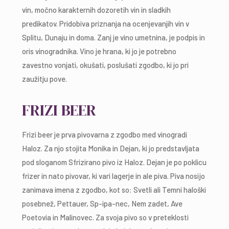
vin, močno karakternih dozoretih vin in sladkih
predikatov. Pridobiva priznanja na ocenjevanjih vin v
Splitu, Dunaju in doma. Zanj je vino umetnina, je podpis in
oris vinogradnika. Vino je hrana, ki jo je potrebno
zavestno vonjati, okušati, poslušati zgodbo, ki jo pri
zaužitju pove.
FRIZI BEER
Frizi beer je prva pivovarna z zgodbo med vinogradi
Haloz. Za njo stojita Monika in Dejan, ki jo predstavljata
pod sloganom Sfrizirano pivo iz Haloz. Dejan je po poklicu
frizer in nato pivovar, ki vari lagerje in ale piva. Piva nosijo
zanimava imena z zgodbo, kot so: Svetli ali Temni haloški
posebnež, Pettauer, Sp-ipa-nec, Nem zadet, Ave
Poetovia in Malinovec. Za svoja pivo so v preteklosti